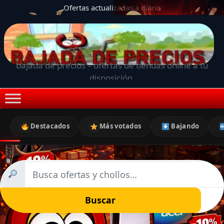
Ofertas actualizadas a diario
bajada de precios – ofertas de tiendas online a tu
disposición.
Destacados
Más votados
Bajando
Buscar