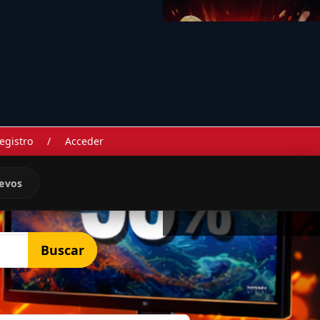
egistro
/
Acceder
evos
Buscar