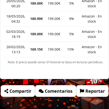
20/05/2026,
Amazon · En
189.00€
199.00€
5%
00:20
stock
18/05/2026,
Amazon · En
180.99€
199.00€
9%
04:32
stock
02/03/2026,
Amazon · En
189.00€
199.00€
5%
18:19
stock
26/02/2026,
Amazon · En
169.15€
199.00€
15%
13:13
stock
Nota: El precio puede variar. El historial se basa en lecturas periódicas.
Compartir
Comentarios
Reportar