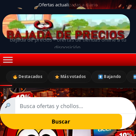
Ofertas actualizadas a diario
bajada de precios – ofertas de tiendas online a tu
disposición.
Destacados
Más votados
Bajando
Buscar