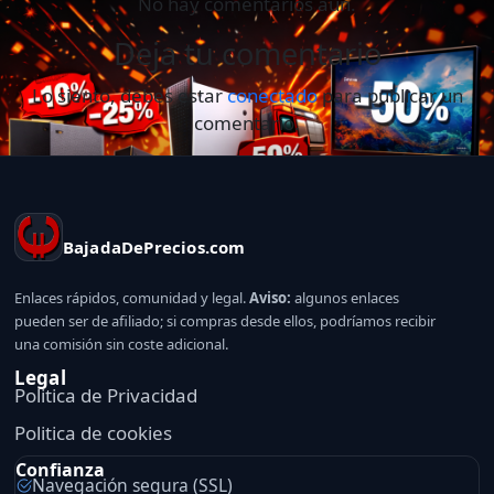
No hay comentarios aún.
Deja tu comentario
Lo siento, debes estar
conectado
para publicar un
comentario.
BajadaDePrecios.com
Enlaces rápidos, comunidad y legal.
Aviso:
algunos enlaces
pueden ser de afiliado; si compras desde ellos, podríamos recibir
una comisión sin coste adicional.
Legal
Politica de Privacidad
Politica de cookies
Confianza
Navegación segura (SSL)