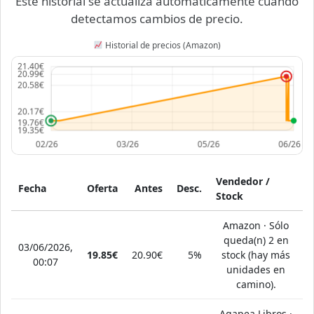
Este historial se actualiza automáticamente cuando
detectamos cambios de precio.
Historial de precios (Amazon)
Vendedor /
Fecha
Oferta
Antes
Desc.
Stock
Amazon · Sólo
queda(n) 2 en
03/06/2026,
19.85€
20.90€
5%
stock (hay más
00:07
unidades en
camino).
Agapea Libros ·