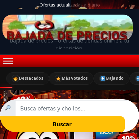
Ofertas actualizadas a diario
bajada de precios – ofertas de tiendas online a tu
disposición.
Destacados
Más votados
Bajando
Buscar