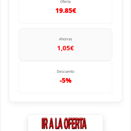
Oferta
19.85€
Ahorras
1,05€
Descuento
-5%