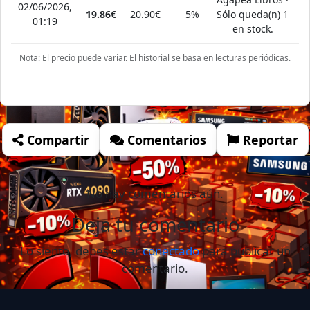
02/06/2026,
19.86€
20.90€
5%
Sólo queda(n) 1
01:19
en stock.
Nota: El precio puede variar. El historial se basa en lecturas periódicas.
Compartir
Comentarios
Reportar
No hay comentarios aún.
Deja tu comentario
Lo siento, debes estar
conectado
para publicar un
comentario.