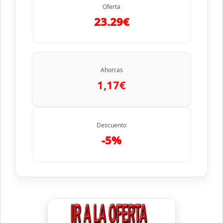
Oferta
23.29€
Ahorras
1,17€
Descuento
-5%