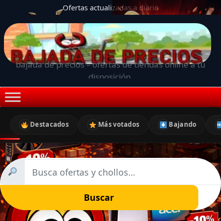
Ofertas actualizadas a diario
bajada de precios – ofertas de tiendas online a tu
disposición.
Destacados
Más votados
Bajando
Buscar