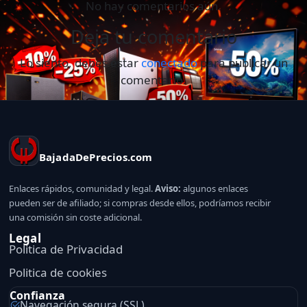
No hay comentarios aún.
Deja tu comentario
Lo siento, debes estar
conectado
para publicar un
comentario.
BajadaDePrecios.com
Enlaces rápidos, comunidad y legal.
Aviso:
algunos enlaces
pueden ser de afiliado; si compras desde ellos, podríamos recibir
una comisión sin coste adicional.
Legal
Politica de Privacidad
Politica de cookies
Confianza
Navegación segura (SSL)