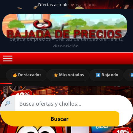
Ofertas actualizadas a diario
bajada de precios – ofertas de tiendas online a tu
disposición.
Destacados
Más votados
Bajando
Buscar