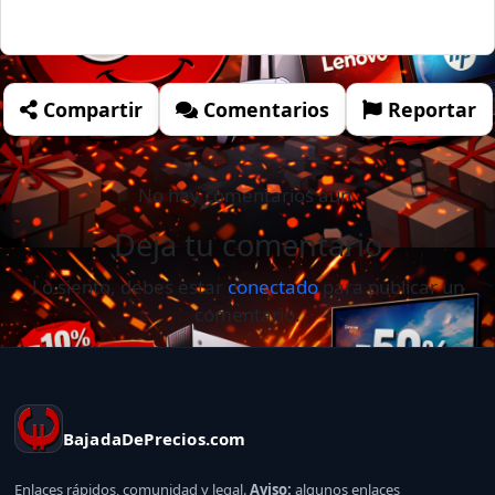
Compartir
Comentarios
Reportar
No hay comentarios aún.
Deja tu comentario
Lo siento, debes estar
conectado
para publicar un
comentario.
BajadaDePrecios.com
Enlaces rápidos, comunidad y legal.
Aviso:
algunos enlaces