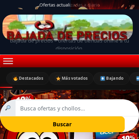
Ofertas actualizadas a diario
bajada de precios – ofertas de tiendas online a tu
disposición.
Destacados
Más votados
Bajando
Buscar