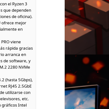
con el Ryzen 3
eas que dependen
ones de oficina).
U ofrece mejor
cialmente en
 PRO viene
ás rápida gracias
rio arranca en
s de software, y
a M.2 2280 NVMe
.2 (hasta 5Gbps),
rnet RJ45 2.5GbE
de utilizarse con
elevisores, etc.
gráficos Intel