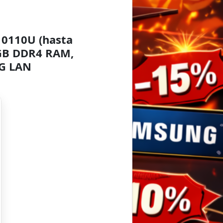
-10110U (hasta
 GB DDR4 RAM,
5G LAN