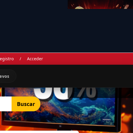
egistro
/
Acceder
evos
Buscar