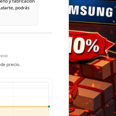
eño y fabricación
yudarte, podrás
recio)
de precio.