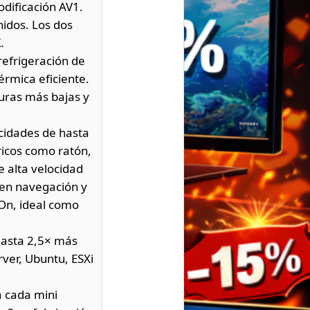
dificación AV1.
nidos. Los dos
.
efrigeración de
érmica eficiente.
uras más bajas y
ocidades de hasta
ricos como ratón,
 alta velocidad
 en navegación y
On, ideal como
hasta 2,5× más
ver, Ubuntu, ESXi
 cada mini