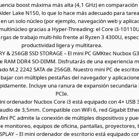
uencia boost máxima más alta (4,1 GHz) en comparación 
l Alder Lake N150, lo que lo hace más adecuado para tar
en un solo núcleo (por ejemplo, navegación web y aplicaci
ultinúcleo gracias a Hyper-Threading: el Core i3-10110
rgas de trabajo multi-hilo frente al Ryzen 3 4300U, espe
productividad ligera y multitarea.
 & 256GB SSD STORAGE – El mini PC GMKtec Nucbox G3
de RAM DDR4 SO-DIMM. Disfrutarás de una experiencia m
rado M.2 2242 SATA de 256GB. Nuestro mini PC de escrito
bajar con múltiples pestañas del navegador y aplicacione
rápidamente. Incluye una ranura de expansión secundari
PCIe.
ni ordenador Nucbox Core i3 está equipado con 4× USB 3
audio de 3,5mm. Compatible con WiFi 6, red Gigabit Ethe
Mini PC admite la conexión de múltiples dispositivos y pue
e monitoreo, equipos de oficina, pantallas, proyectores, t
LAY – El mini ordenador de escritorio está equipado con 