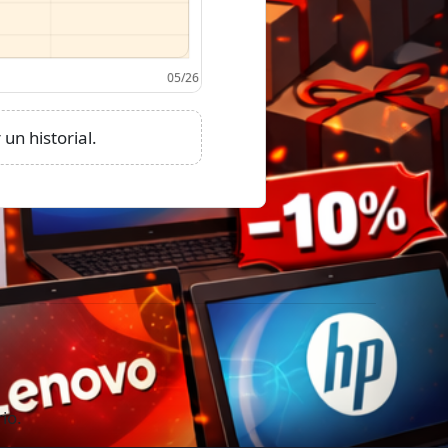
un historial.
io.