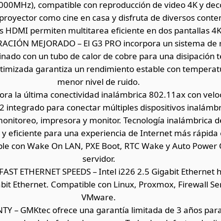
1000MHz), compatible con reproducción de video 4K y deco
proyector como cine en casa y disfruta de diversos conte
s HDMI permiten multitarea eficiente en dos pantallas 4K
ACIÓN MEJORADO – El G3 PRO incorpora un sistema de r
nado con un tubo de calor de cobre para una disipación t
ptimizada garantiza un rendimiento estable con temperat
menor nivel de ruido.
ora la última conectividad inalámbrica 802.11ax con vel
 integrado para conectar múltiples dispositivos inalámb
monitoreo, impresora y monitor. Tecnología inalámbrica de
e y eficiente para una experiencia de Internet más rápida
le con Wake On LAN, PXE Boot, RTC Wake y Auto Power 
servidor.
ST ETHERNET SPEEDS – Intel i226 2.5 Gigabit Ethernet 
bit Ethernet. Compatible con Linux, Proxmox, Firewall Ser
VMware.
 – GMKtec ofrece una garantía limitada de 3 años para