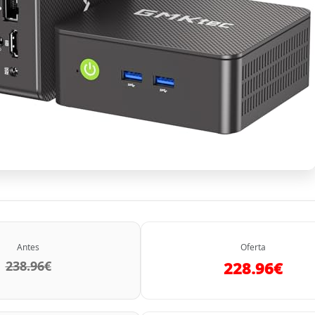
Antes
Oferta
238.96€
228.96€