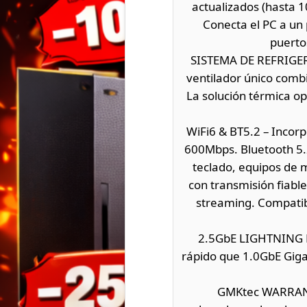
actualizados (hasta 
Conecta el PC a un 
puerto
SISTEMA DE REFRIGER
ventilador único combi
La solución térmica o
WiFi6 & BT5.2 – Incorp
600Mbps. Bluetooth 5.2
teclado, equipos de 
con transmisión fiabl
streaming. Compatib
2.5GbE LIGHTNING FA
rápido que 1.0GbE Giga
GMKtec WARRANTY