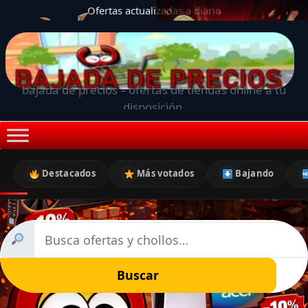
Ofertas actualizadas a diario
bajada de precios – ofertas de tiendas online a tu
disposición.
Destacados
Más votados
Bajando
Buscar