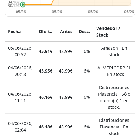
Vendedor /
Fecha
Oferta
Antes
Desc.
Stock
05/06/2026,
Amazon · En
45.91€
48.99€
6%
00:52
stock
04/06/2026,
ALMERICORP SL
45.95€
48.99€
6%
20:18
· En stock
Distribuciones
04/06/2026,
Plasencia · Sólo
46.16€
48.99€
6%
11:11
queda(n) 1 en
stock.
Distribuciones
04/06/2026,
46.18€
48.99€
6%
Plasencia · En
02:04
stock