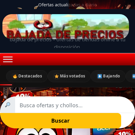
Ofertas actualizadas a diario
bajada de precios – ofertas de tiendas online a tu
disposición.
Destacados
Más votados
Bajando
Buscar