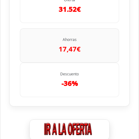
31.52€
Ahorras
17,47€
Descuento
-36%