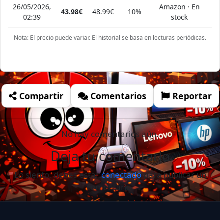
26/05/2026,
Amazon · En
43.98€
48.99€
10%
02:39
stock
Nota: El precio puede variar. El historial se basa en lecturas periódicas.
Compartir
Comentarios
Reportar
No hay comentarios aún.
Deja tu comentario
Lo siento, debes estar
conectado
para publicar un
comentario.