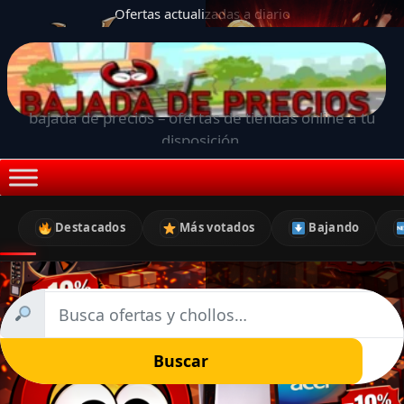
Ofertas actualizadas a diario
bajada de precios – ofertas de tiendas online a tu
disposición.
Destacados
Más votados
Bajando
Buscar