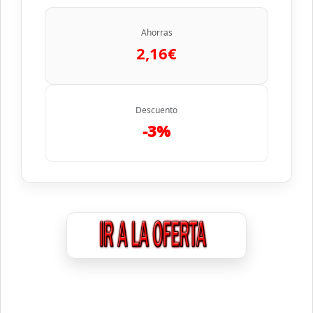
Ahorras
2,16€
Descuento
-3%