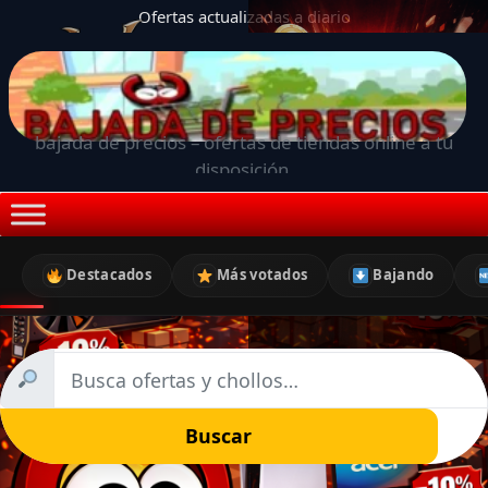
Ofertas actualizadas a diario
bajada de precios – ofertas de tiendas online a tu
disposición.
Destacados
Más votados
Bajando
Buscar