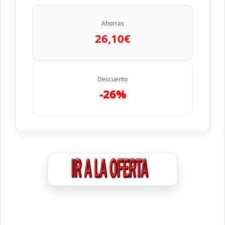
Ahorras
26,10€
Descuento
-26%