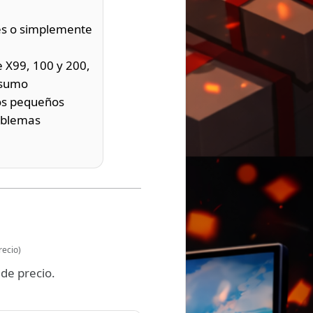
tes o simplemente
e X99, 100 y 200,
nsumo
ios pequeños
roblemas
recio)
de precio.