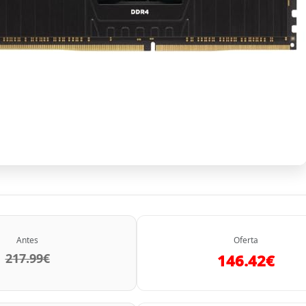
Antes
Oferta
217.99€
146.42€