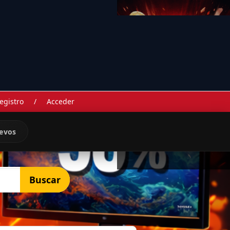
egistro
/
Acceder
evos
Buscar