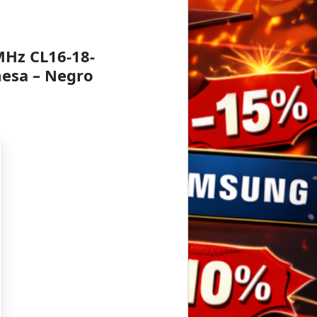
Hz CL16-18-
esa – Negro