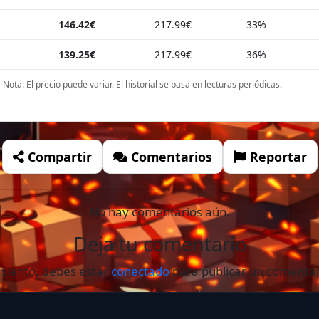
146.42€
217.99€
33%
139.25€
217.99€
36%
Nota: El precio puede variar. El historial se basa en lecturas periódicas.
Compartir
Comentarios
Reportar
No hay comentarios aún.
Deja tu comentario
 siento, debes estar
conectado
para publicar un comentar