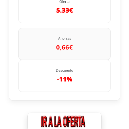
Oferta
5.33€
Ahorras
0,66€
Descuento
-11%