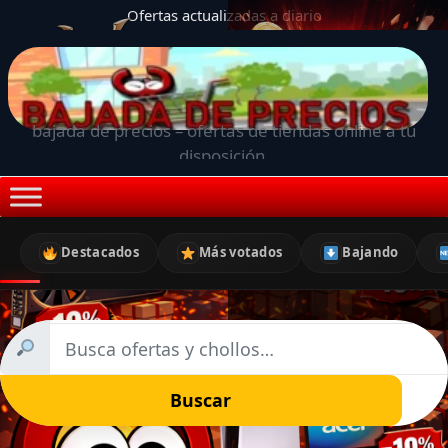
Ofertas actualizadas a diario
bajada de precios – ofertas de tiendas online a tu
disposición.
Destacados
Más votados
Bajando
Buscar