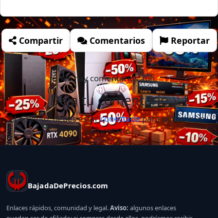
Compartir
Comentarios
Reportar
No hay comentarios aún.
Deja tu comentario
Lo siento, debes estar
conectado
para publicar un
comentario.
BajadaDePrecios.com
Enlaces rápidos, comunidad y legal.
Aviso:
algunos enlaces
pueden ser de afiliado; si compras desde ellos, podríamos recibir