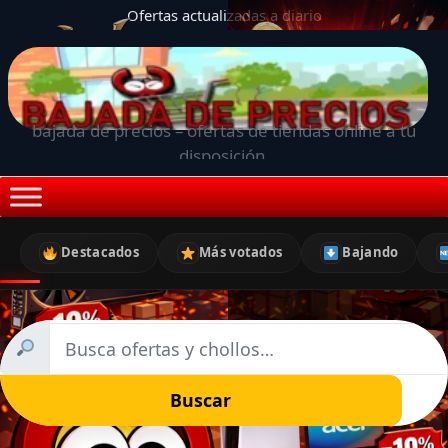
Ofertas actualizadas a diario
bajada de precios – ofertas de tiendas online a tu
disposición.
Destacados
Más votados
Bajando
Buscar