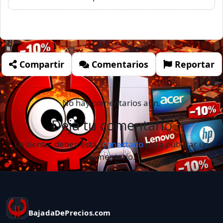
Compartir
Comentarios
Reportar
No hay comentarios aún.
Deja tu comentario
Lo siento, debes estar
conectado
para publicar un
comentario.
BajadaDePrecios.com