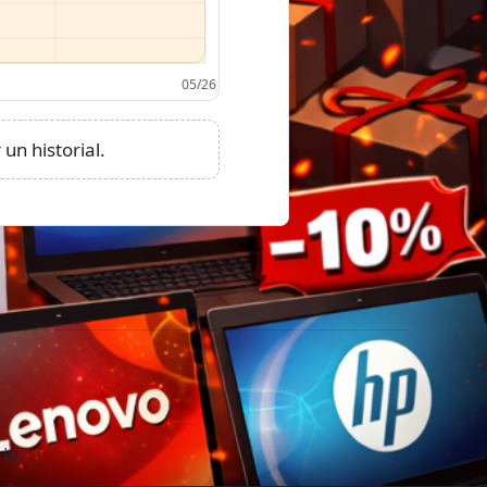
un historial.
io.