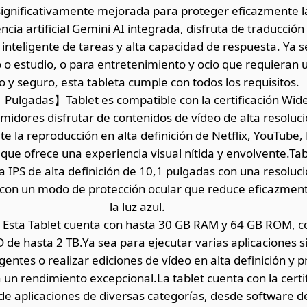
ignificativamente mejorada para proteger eficazmente la
encia artificial Gemini AI integrada, disfruta de traducció
 inteligente de tareas y alta capacidad de respuesta. Ya 
 o estudio, o para entretenimiento y ocio que requieran
do y seguro, esta tableta cumple con todos los requisitos.
Pulgadas】Tablet es compatible con la certificación Wide
midores disfrutar de contenidos de vídeo de alta resolu
te la reproducción en alta definición de Netflix, YouTube,
o que ofrece una experiencia visual nítida y envolvente.Ta
a IPS de alta definición de 10,1 pulgadas con una resoluc
 con un modo de protección ocular que reduce eficazment
la luz azul.
a Tablet cuenta con hasta 30 GB RAM y 64 GB ROM, co
D de hasta 2 TB.Ya sea para ejecutar varias aplicaciones
igentes o realizar ediciones de vídeo en alta definición y
un rendimiento excepcional.La tablet cuenta con la certif
de aplicaciones de diversas categorías, desde software de