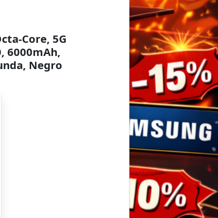
Octa-Core, 5G
0, 6000mAh,
unda, Negro