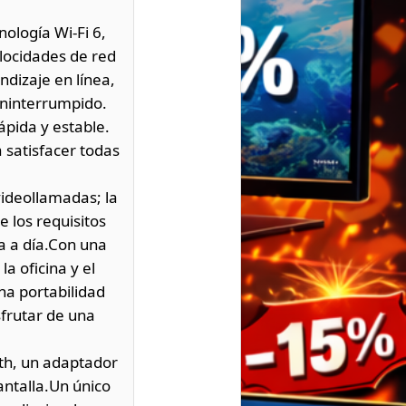
ología Wi-Fi 6,
locidades de red
dizaje en línea,
 ininterrumpido.
ápida y estable.
a satisfacer todas
ideollamadas; la
 los requisitos
a a día.Con una
a oficina y el
na portabilidad
sfrutar de una
th, un adaptador
antalla.Un único