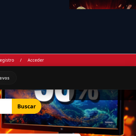
egistro
/
Acceder
evos
Buscar