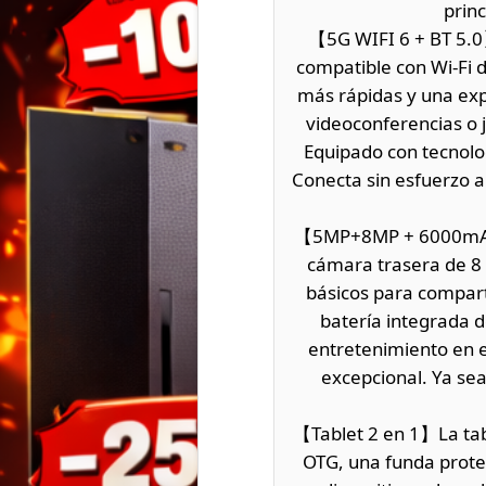
princ
【5G WIFI 6 + BT 5.0】
compatible con Wi-Fi 
más rápidas y una exp
videoconferencias o j
Equipado con tecnolog
Conecta sin esfuerzo au
【5MP+8MP + 6000mAh】L
cámara trasera de 8 M
básicos para compart
batería integrada de
entretenimiento en e
excepcional. Ya sea
【Tablet 2 en 1】La tab
OTG, una funda protec