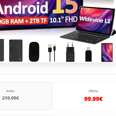
Antes
Oferta
219.99€
99.99€