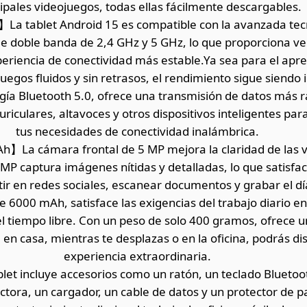
ipales videojuegos, todas ellas fácilmente descargables.
La tablet Android 15 es compatible con la avanzada tecn
de doble banda de 2,4 GHz y 5 GHz, lo que proporciona ve
eriencia de conectividad más estable.Ya sea para el apren
uegos fluidos y sin retrasos, el rendimiento sigue siendo
ía Bluetooth 5.0, ofrece una transmisión de datos más r
riculares, altavoces y otros dispositivos inteligentes par
tus necesidades de conectividad inalámbrica.
a cámara frontal de 5 MP mejora la claridad de las v
P captura imágenes nítidas y detalladas, lo que satisface
ir en redes sociales, escanear documentos y grabar el dí
 6000 mAh, satisface las exigencias del trabajo diario en l
l tiempo libre. Con un peso de solo 400 gramos, ofrece u
 en casa, mientras te desplazas o en la oficina, podrás di
experiencia extraordinaria.
let incluye accesorios como un ratón, un teclado Bluetoo
tora, un cargador, un cable de datos y un protector de p