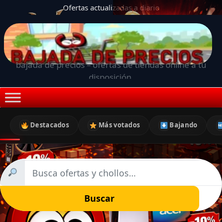
Ofertas actualizadas a diario
bajada de precios – ofertas de tiendas online a tu
disposición.
Destacados
Más votados
Bajando
Buscar