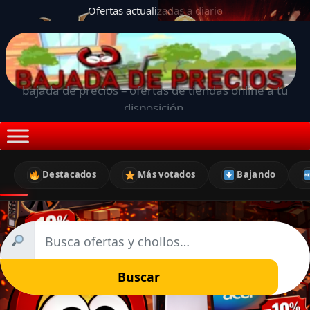
Ofertas actualizadas a diario
bajada de precios – ofertas de tiendas online a tu
disposición.
Destacados
Más votados
Bajando
Buscar