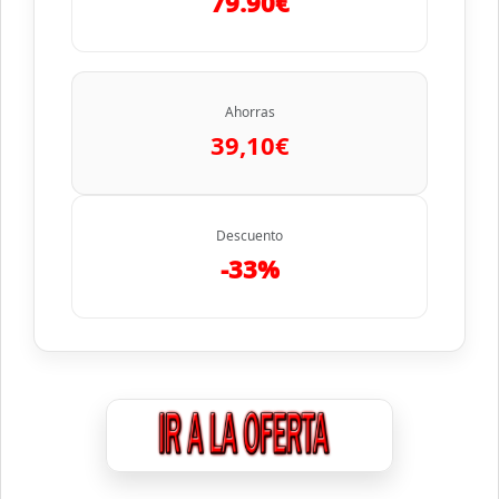
79.90€
Ahorras
39,10€
Descuento
-33%