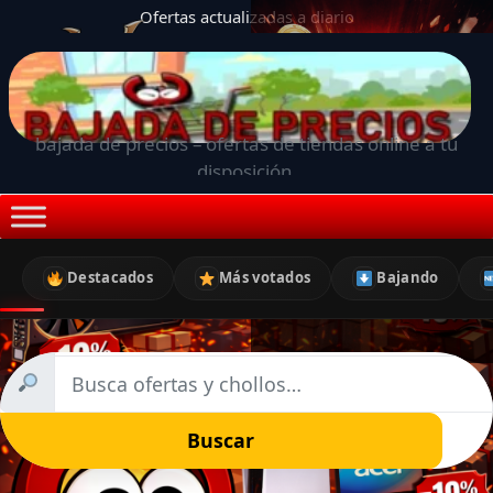
Ofertas actualizadas a diario
bajada de precios – ofertas de tiendas online a tu
disposición.
Destacados
Más votados
Bajando
Buscar