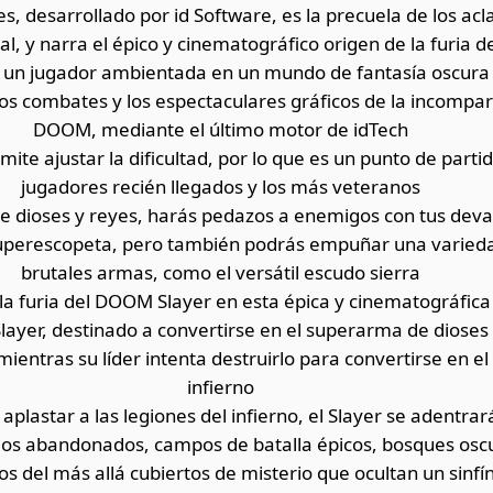
, desarrollado por id Software, es la precuela de los 
l, y narra el épico y cinematográfico origen de la furia 
 un jugador ambientada en un mundo de fantasía oscura y
sos combates y los espectaculares gráficos de la incompar
DOOM, mediante el último motor de idTech
ite ajustar la dificultad, por lo que es un punto de partid
jugadores recién llegados y los más veteranos
 dioses y reyes, harás pedazos a enemigos con tus dev
superescopeta, pero también podrás empuñar una varied
brutales armas, como el versátil escudo sierra
la furia del DOOM Slayer en esta épica y cinematográfica
layer, destinado a convertirse en el superarma de dioses 
entras su líder intenta destruirlo para convertirse en el 
infierno
aplastar a las legiones del infierno, el Slayer se adentrar
llos abandonados, campos de batalla épicos, bosques os
s del más allá cubiertos de misterio que ocultan un sinfín