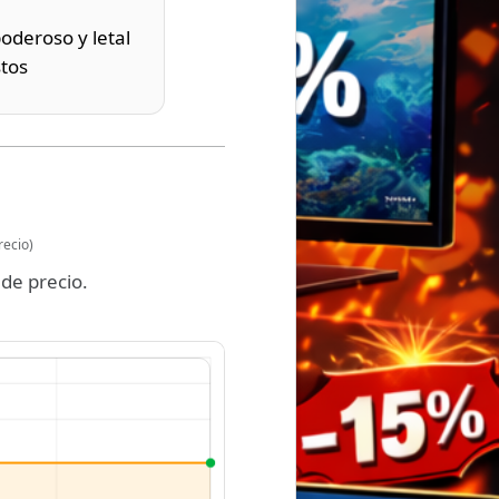
oderoso y letal
stos
recio)
de precio.