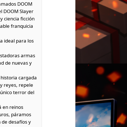
aclamados DOOM
del DOOM Slayer
 ciencia ficción
able franquicia
a ideal para los
astadoras armas
ad de nuevas y
 historia cargada
y reyes, repele
único terror del
á en reinos
curos, páramos
 de desafíos y