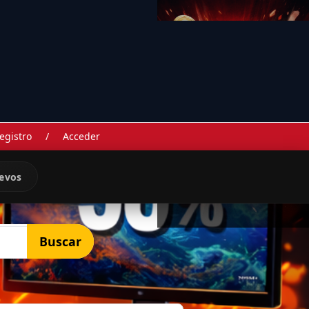
egistro
/
Acceder
evos
Buscar