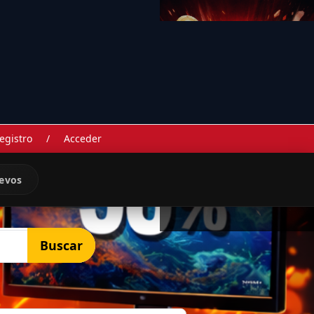
egistro
/
Acceder
evos
Buscar