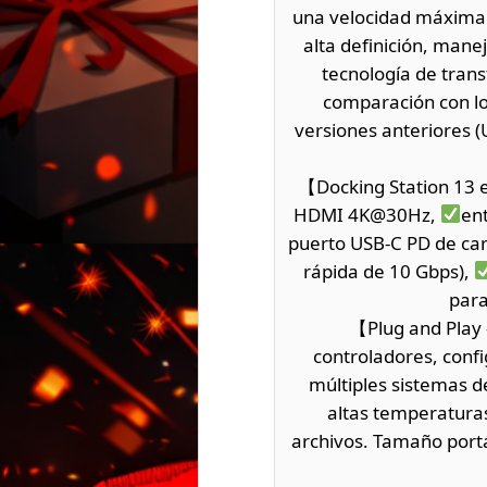
una velocidad máxima d
alta definición, mane
tecnología de trans
comparación con lo
versiones anteriores (U
【Docking Station 13 
HDMI 4K@30Hz,
en
puerto USB-C PD de ca
rápida de 10 Gbps),
para
【Plug and Play –
controladores, confi
múltiples sistemas d
altas temperaturas
archivos. Tamaño portát