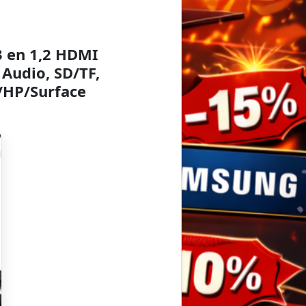
3 en 1,2 HDMI
Audio, SD/TF,
/HP/Surface