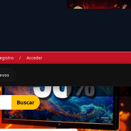
egistro
/
Acceder
evos
Buscar