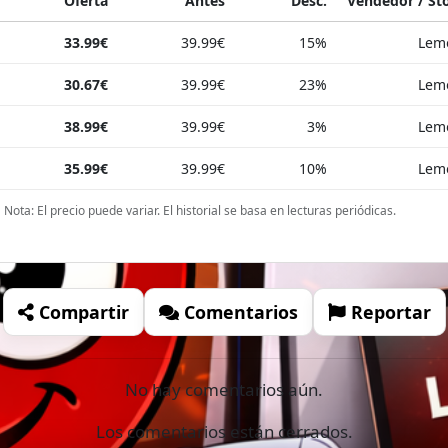
Oferta
Antes
Desc.
Vendedor / St
33.99€
39.99€
15%
Lemo
30.67€
39.99€
23%
Lemo
38.99€
39.99€
3%
Lemo
35.99€
39.99€
10%
Lemo
Nota: El precio puede variar. El historial se basa en lecturas periódicas.
Compartir
Comentarios
Reportar
No hay comentarios aún.
Los comentarios están cerrados.