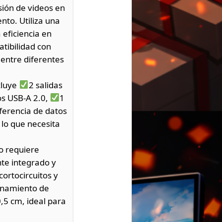
sión de videos en
nto. Utiliza una
eficiencia en
tibilidad con
s entre diferentes
cluye
2 salidas
os USB-A 2.0,
1
ferencia de datos
 lo que necesita
no requiere
nte integrado y
ortocircuitos y
cenamiento de
,5 cm, ideal para