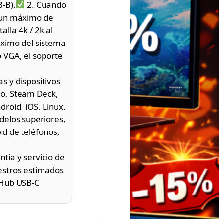
-B).
2. Cuando
e un máximo de
lla 4k / 2k al
ximo del sistema
o VGA, el soporte
s y dispositivos
lo, Steam Deck,
roid, iOS, Linux.
delos superiores,
ad de teléfonos,
tía y servicio de
uestros estimados
* Hub USB-C