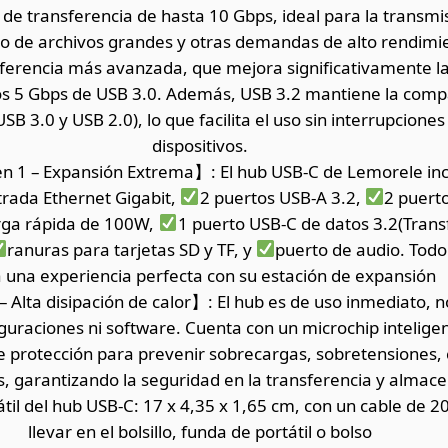
e transferencia de hasta 10 Gbps, ideal para la transmi
jo de archivos grandes y otras demandas de alto rendimie
ferencia más avanzada, que mejora significativamente la 
s 5 Gbps de USB 3.0. Además, USB 3.2 mantiene la compa
SB 3.0 y USB 2.0), lo que facilita el uso sin interrupcione
dispositivos.
en 1 – Expansión Extrema】: El hub USB-C de Lemorele in
trada Ethernet Gigabit,
2 puertos USB-A 3.2,
2 puert
rga rápida de 100W,
1 puerto USB-C de datos 3.2(Trans
ranuras para tarjetas SD y TF, y
puerto de audio. Todo
 una experiencia perfecta con su estación de expansión
 Alta disipación de calor】: El hub es de uso inmediato, 
guraciones ni software. Cuenta con un microchip intelige
e protección para prevenir sobrecargas, sobretensiones, c
, garantizando la seguridad en la transferencia y alma
il del hub USB-C: 17 x 4,35 x 1,65 cm, con un cable de 20
llevar en el bolsillo, funda de portátil o bolso