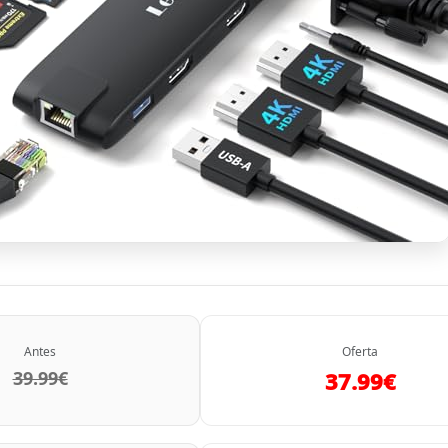
Antes
Oferta
39.99€
37.99€