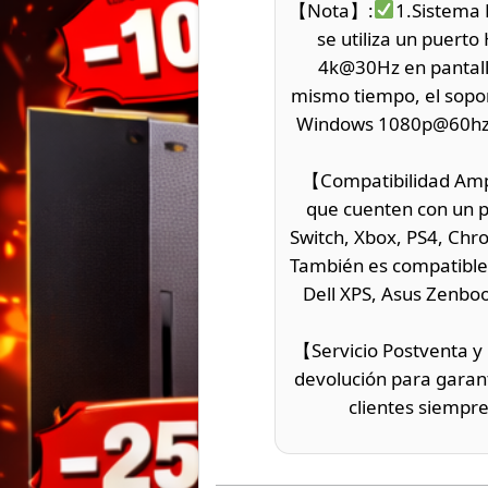
【Nota】:
1.Sistema 
se utiliza un puer
4k@30Hz en pantall
mismo tiempo, el sopo
Windows 1080p@60hz
【Compatibilidad Ampl
que cuenten con un p
Switch, Xbox, PS4, Chr
También es compatible 
Dell XPS, Asus Zenbo
【Servicio Postventa y 
devolución para garant
clientes siempre