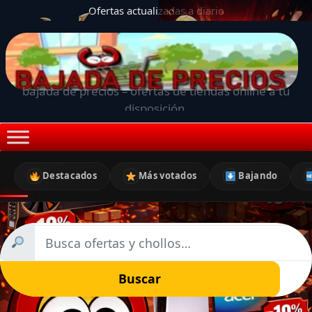
Ofertas actualizadas a diario
bajada de precios – ofertas de tiendas online a tu
disposición.
Destacados
Más votados
Bajando
Buscar