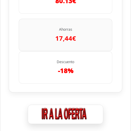
80.13€
Ahorras
17,44€
Descuento
-18%