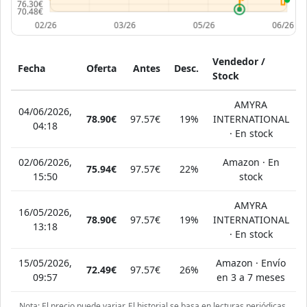
Vendedor /
Fecha
Oferta
Antes
Desc.
Stock
AMYRA
04/06/2026,
78.90€
97.57€
19%
INTERNATIONAL
04:18
· En stock
02/06/2026,
Amazon · En
75.94€
97.57€
22%
15:50
stock
AMYRA
16/05/2026,
78.90€
97.57€
19%
INTERNATIONAL
13:18
· En stock
15/05/2026,
Amazon · Envío
72.49€
97.57€
26%
09:57
en 3 a 7 meses
Nota: El precio puede variar. El historial se basa en lecturas periódicas.