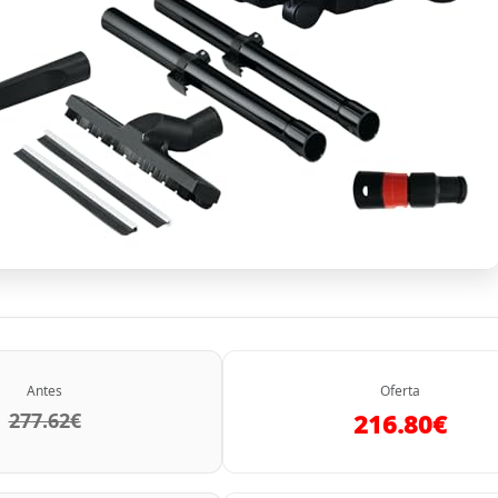
Antes
Oferta
277.62€
216.80€