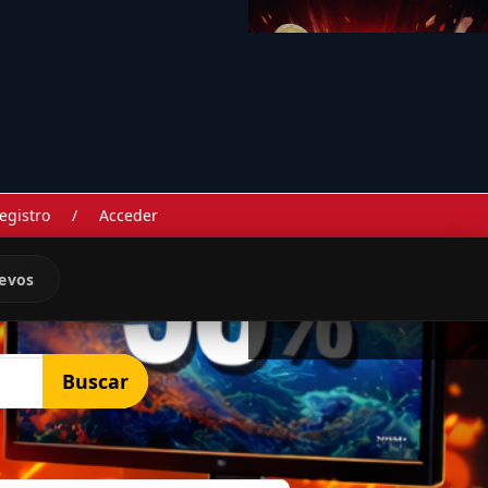
egistro
/
Acceder
evos
Buscar