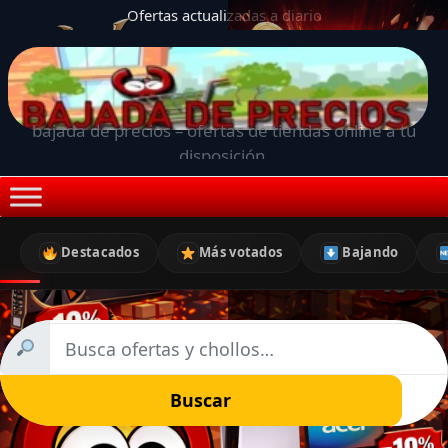
Ofertas actualizadas a diario
bajada de precios – ofertas de tiendas online a tu
disposición.
Destacados
Más votados
Bajando
Buscar