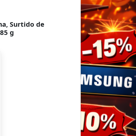
a, Surtido de
 85 g