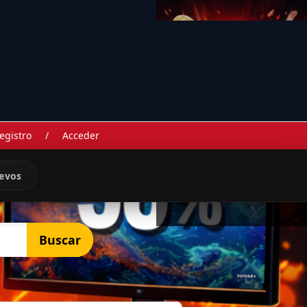
egistro
/
Acceder
evos
Buscar