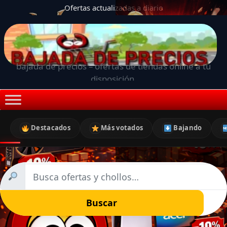
Ofertas actualizadas a diario
bajada de precios – ofertas de tiendas online a tu
disposición.
Destacados
Más votados
Bajando
Buscar