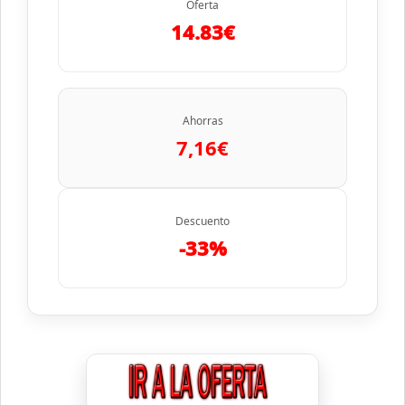
Oferta
14.83€
Ahorras
7,16€
Descuento
-33%