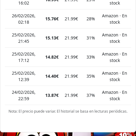
16:02
stock
26/02/2026,
Amazon · En
15.76€
21.99€
28%
02:18
stock
25/02/2026,
Amazon · En
15.13€
21.99€
31%
21:45
stock
25/02/2026,
Amazon · En
14.82€
21.99€
33%
17:12
stock
25/02/2026,
Amazon · En
14.40€
21.99€
35%
12:39
stock
24/02/2026,
Amazon · En
13.87€
21.99€
37%
22:59
stock
Nota: El precio puede variar. El historial se basa en lecturas periódicas.