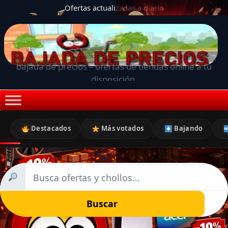
Ofertas actualizadas a diario
bajada de precios – ofertas de tiendas online a tu
disposición.
Destacados
Más votados
Bajando
Buscar