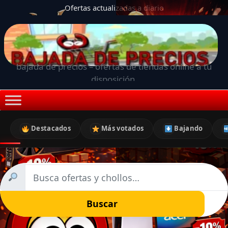
Ofertas actualizadas a diario
bajada de precios – ofertas de tiendas online a tu
disposición.
Destacados
Más votados
Bajando
Buscar