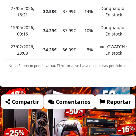
27/05/2026,
Donghaiglo ·
32.58€
37.99€
14%
16:21
En stock
15/05/2026,
Donghaiglo ·
34.29€
37.99€
10%
09:16
En stock
23/02/2026,
xie-OWATCH ·
34.28€
36.09€
5%
23:08
En stock
Nota: El precio puede variar. El historial se basa en lecturas periódicas.
Compartir
Comentarios
Reportar
No hay comentarios aún.