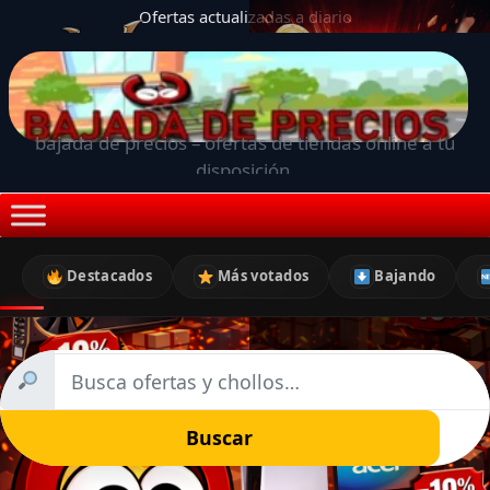
Ofertas actualizadas a diario
bajada de precios – ofertas de tiendas online a tu
disposición.
Destacados
Más votados
Bajando
Buscar