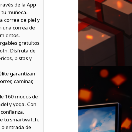
través de la App
e tu muñeca.
a correa de piel y
on una correa de
amientos.
rgables gratuitos
oth. Disfruta de
icos, pistas y
lite garantizan
orrer, caminar,
 de 160 modos de
del y yoga. Con
 confianza.
de tu smartwatch.
o o entrada de