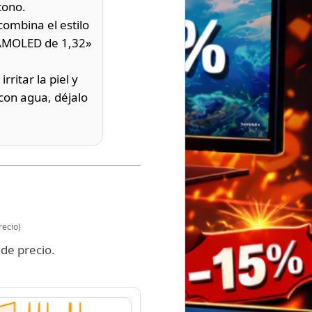
tono.
combina el estilo
a AMOLED de 1,32»
rritar la piel y
 con agua, déjalo
recio)
de precio.