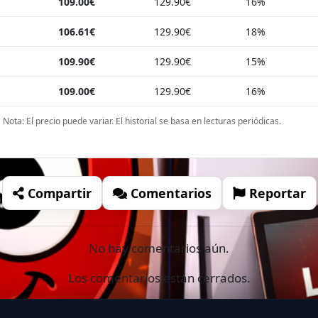
109.00€
129.90€
16%
106.61€
129.90€
18%
109.90€
129.90€
15%
109.00€
129.90€
16%
Nota: El precio puede variar. El historial se basa en lecturas periódicas.
Compartir
Comentarios
Reportar
No hay comentarios aún.
Los comentarios están cerrados.