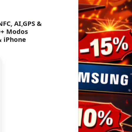
NFC, AI,GPS &
60+ Modos
& iPhone