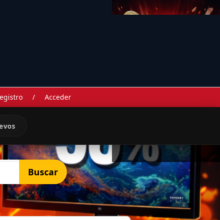
egistro
/
Acceder
evos
Buscar