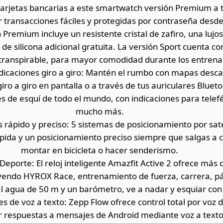
tarjetas bancarias a este smartwatch versión Premium a 
r transacciones fáciles y protegidas por contraseña desd
n Premium incluye un resistente cristal de zafiro, una lujos
de silicona adicional gratuita. La versión Sport cuenta c
 transpirable, para mayor comodidad durante los entren
dicaciones giro a giro: Mantén el rumbo con mapas desca
iro a giro en pantalla o a través de tus auriculares Blueto
 de esquí de todo el mundo, con indicaciones para telefér
mucho más.
rápido y preciso: 5 sistemas de posicionamiento por saté
ida y un posicionamiento preciso siempre que salgas a c
montar en bicicleta o hacer senderismo.
eporte: El reloj inteligente Amazfit Active 2 ofrece más
yendo HYROX Race, entrenamiento de fuerza, carrera, pá
al agua de 50 m y un barómetro, ve a nadar y esquiar con
 de voz a texto: Zepp Flow ofrece control total por voz 
ar respuestas a mensajes de Android mediante voz a text