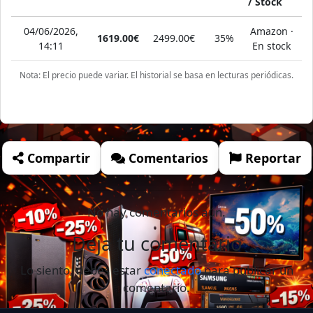
/ Stock
04/06/2026,
Amazon ·
1619.00€
2499.00€
35%
14:11
En stock
Nota: El precio puede variar. El historial se basa en lecturas periódicas.
Compartir
Comentarios
Reportar
No hay comentarios aún.
Deja tu comentario
Lo siento, debes estar
conectado
para publicar un
comentario.