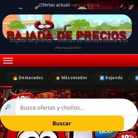
Ofertas actualizadas a diario
bajada de precios – ofertas de tiendas online a tu
disposición.
Destacados
Más votados
Bajando
Buscar