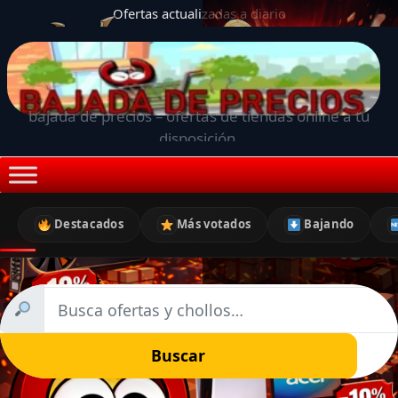
Ofertas actualizadas a diario
bajada de precios – ofertas de tiendas online a tu
disposición.
Destacados
Más votados
Bajando
Buscar