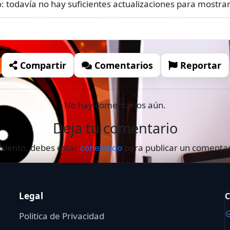
 todavía no hay suficientes actualizaciones para mostrar 
Compartir
Comentarios
Reportar
No hay comentarios aún.
Deja tu comentario
 siento, debes estar
conectado
para publicar un comentar
Legal
C
Politica de Privacidad