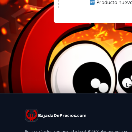
Producto nuevo:
Lo
BajadaDePrecios.com
Enlaces rápidos, comunidad y legal.
Aviso:
algunos enlaces