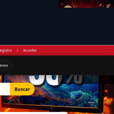
egistro
/
Acceder
evos
Buscar