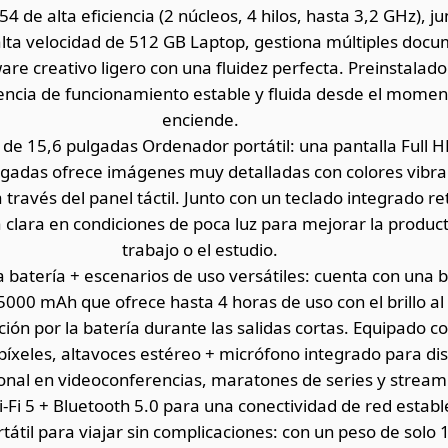
4 de alta eficiencia (2 núcleos, 4 hilos, hasta 3,2 GHz), j
lta velocidad de 512 GB Laptop, gestiona múltiples doc
are creativo ligero con una fluidez perfecta. Preinstalado
encia de funcionamiento estable y fluida desde el momen
enciende.
de 15,6 pulgadas Ordenador portátil: una pantalla Full 
ulgadas ofrece imágenes muy detalladas con colores vibra
a través del panel táctil. Junto con un teclado integrado r
 clara en condiciones de poca luz para mejorar la product
trabajo o el estudio.
a batería + escenarios de uso versátiles: cuenta con una 
5000 mAh que ofrece hasta 4 horas de uso con el brillo a
ción por la batería durante las salidas cortas. Equipado 
píxeles, altavoces estéreo + micrófono integrado para di
onal en videoconferencias, maratones de series y stream
Fi 5 + Bluetooth 5.0 para una conectividad de red estable
rtátil para viajar sin complicaciones: con un peso de solo 