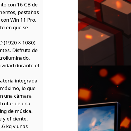
unto con 16 GB de
umentos, pestañas
 con Win 11 Pro,
to en que se
HD (1920 × 1080)
ntes. Disfruta de
etroiluminado,
ividad durante el
batería integrada
l máximo, lo que
con una cámara
sfrutar de una
ing de música.
 y eficiente.
1,6 kg y unas